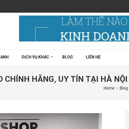
 thật sự ngon chất lượng?
OANH
DỊCH VỤ KHÁC
BLOG
LIÊN HỆ
 CHÍNH HÃNG, UY TÍN TẠI HÀ NỘI
Home
>
Blog