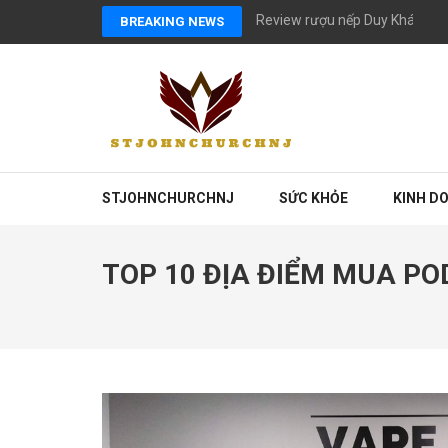
Skip
Review rượu nếp Duy Khánh có
BREAKING NEWS
to
content
(Press
Enter)
STJOHNCHURCHNJ
SỨC KHỎE
KINH D
TOP 10 ĐỊA ĐIỂM MUA POD