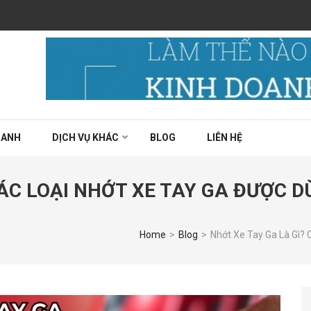
 thật sự ngon chất lượng?
OANH
DỊCH VỤ KHÁC
BLOG
LIÊN HỆ
CÁC LOẠI NHỚT XE TAY GA ĐƯỢC 
Home
>
Blog
>
Nhớt Xe Tay Ga Là Gì? 