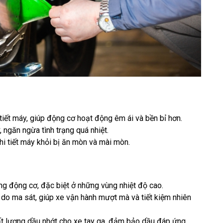
iết máy, giúp động cơ hoạt động êm ái và bền bỉ hơn.
 ngăn ngừa tình trạng quá nhiệt.
i tiết máy khỏi bị ăn mòn và mài mòn.
ng động cơ, đặc biệt ở những vùng nhiệt độ cao.
 do ma sát, giúp xe vận hành mượt mà và tiết kiệm nhiên
ất lượng dầu nhớt cho xe tay ga, đảm bảo dầu đáp ứng