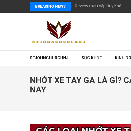
Skip
Review rượu nếp Duy Khánh có
BREAKING NEWS
to
content
(Press
Enter)
STJOHNCHURCHNJ
SỨC KHỎE
KINH D
NHỚT XE TAY GA LÀ GÌ? 
NAY