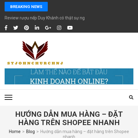
Skip
BREAKING NEWS
to
content
Review rượu nếp Duy Khánh có thật sự ngon chất lượng?
(Press
Enter)
HƯỚNG DẪN MUA HÀNG – ĐẶT
HÀNG TRÊN SHOPEE NHANH
Home
>
Blog
>
Hướng dẫn mua hàng – đặt hàng trên Shopee
nhanh