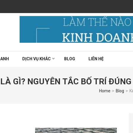
 thật sự ngon chất lượng?
OANH
DỊCH VỤ KHÁC
BLOG
LIÊN HỆ
 LÀ GÌ? NGUYÊN TẮC BỐ TRÍ ĐÚN
Home
>
Blog
>
K