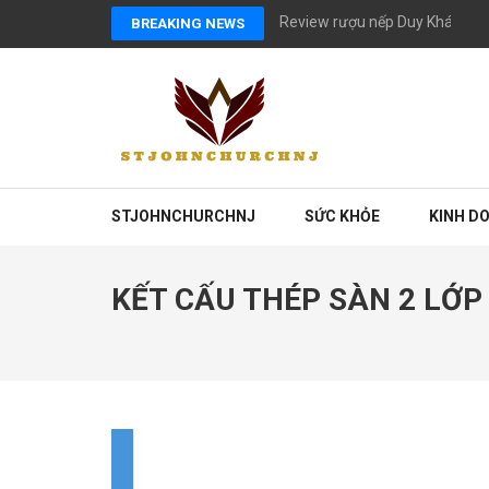
Skip
Review rượu nếp Duy Khánh có
BREAKING NEWS
to
content
(Press
Enter)
STJOHNCHURCHNJ
SỨC KHỎE
KINH D
KẾT CẤU THÉP SÀN 2 LỚP