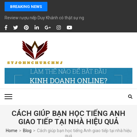
Skip
BREAKING NEWS
to
content
Review rượu nếp Duy Khánh có thật sự ngon chất lượng?
(Press
Enter)
CÁCH GIÚP BẠN HỌC TIẾNG ANH
GIAO TIẾP TẠI NHÀ HIỆU QUẢ
Home
>
Blog
>
Cách giúp bạn học tiếng Anh giao tiếp tại nhà hiệu
quả