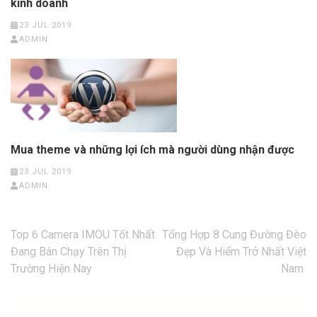
kinh doanh
23 JUL 2019
ADMIN
Mua theme và những lợi ích mà người dùng nhận được
23 JUL 2019
ADMIN
Post
Top 6 Camera IMOU Tốt Nhất
Tổng Hợp 8 Cung Đường Đèo
navigation
Đang Bán Chạy Trên Thị
Đẹp Và Hiểm Trở Nhất Việt
Trường Hiện Nay
Nam