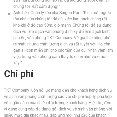
sàn, hút bụi công nghiệp Họ đã lao động suốt đêm vì
chúng tôi. Rất cảm động!”
Anh Tiến, Quản lý tòa nhà Saigon Port: “Kính mặt ngoài
tòa nhà của chúng tôi đã cũ, việc làm sạch chúng rất
khó khi ở độ cao 50m, gió mạnh. Chúng tôi đã sử dụng
dịch vụ làm sạch văn phòng định kỳ để làm sạch kính
cao ốc, văn phòng TKT Company. Về giá thì không phải
rẻ nhất, nhưng chất lượng dịch vụ rất tuyệt vời. Họ còn
gắn silicon miễn phí cho các tấm cửa cũ. Nhân viên làm
việc trong văn phòng cảm thấy tòa nhà như vừa mới
xây!”
Chi phí
TKT Company luôn nỗ lực mang đến cho khách hàng dịch vụ
vệ sinh văn phòng chất lượng cao với chi phí hợp lý, phù hợp
với ngân sách của nhiều đối tượng khách hàng. Hiện tại, đơn
vị đang cung cấp đa dạng gói dịch vụ vệ sinh văn phòng với
nhiều mức giá khác nhau, đáp ứng mọi nhu cầu của khách