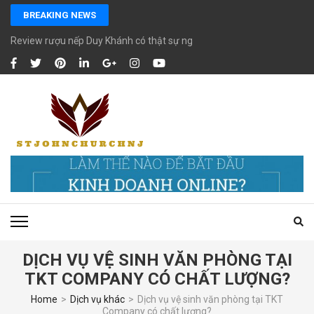
Skip
BREAKING NEWS
to
content
Review rượu nếp Duy Khánh có thật sự ngon chất lượng?
(Press
Enter)
DỊCH VỤ VỆ SINH VĂN PHÒNG TẠI
TKT COMPANY CÓ CHẤT LƯỢNG?
Home
>
Dịch vụ khác
>
Dịch vụ vệ sinh văn phòng tại TKT
Company có chất lượng?